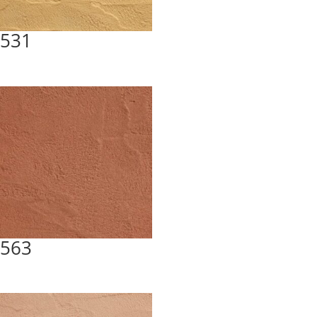
531
563