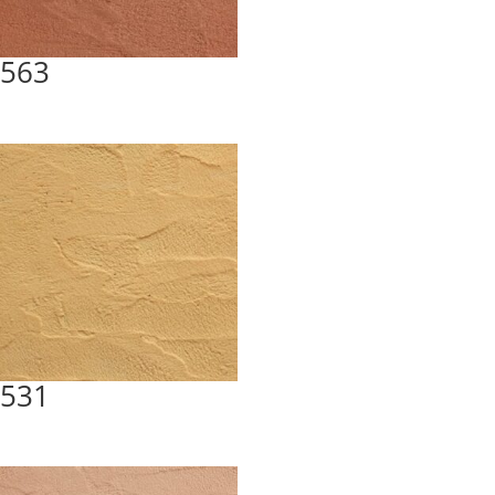
563
531