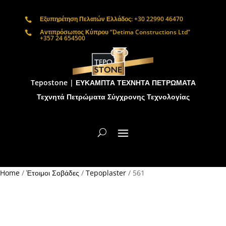
Εξυπηρέτηση Πελατών Ελλάδος: +30 22990 46470

Αντιπρόσωπος Κύπρου “Detima Constructions Ltd”

+357 24 654500
Tepostone | ΕΥΚΑΜΠΤΑ ΤΕΧΝΗΤΑ ΠΕΤΡΩΜΑΤΑ
Τεχνητά Πετρώματα Σύγχρονης Τεχνολογίας
Home
/
Έτοιμοι Σοβάδες
/
Tepoplaster
/ 561