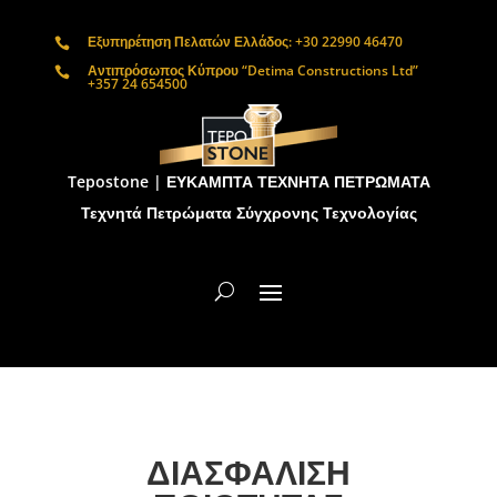
Εξυπηρέτηση Πελατών Ελλάδος: +30 22990 46470

Αντιπρόσωπος Κύπρου “Detima Constructions Ltd”

+357 24 654500
Tepostone | ΕΥΚΑΜΠΤΑ ΤΕΧΝΗΤΑ ΠΕΤΡΩΜΑΤΑ
Τεχνητά Πετρώματα Σύγχρονης Τεχνολογίας
ΔΙΑΣΦΑΛΙΣΗ