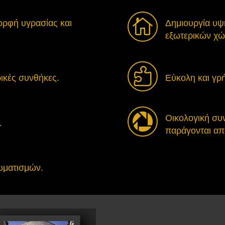

ρφή υγρασίας και
Δημιουργία υψ
εξωτερικών χ

ικές συνθήκες.
Εύκολη και γρ

Οικολογική συ
.
παράγονται απ
ωματισμών.