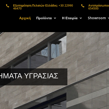
Εξυπηρέτηση Πελατών Ελλάδος: +30 22990
Αντιπρόσωπος 


46470
654500
Αρχική
Προϊόντα
Η Εταιρία
Showroom
ΗΜΑΤΑ ΥΓΡΑΣΙΑΣ