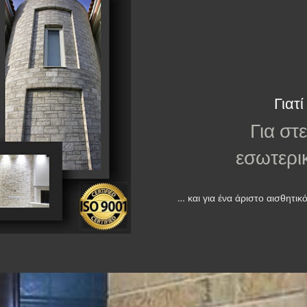
Γιατ
Για σ
εσωτερι
… και για ένα άριστο αισθητ