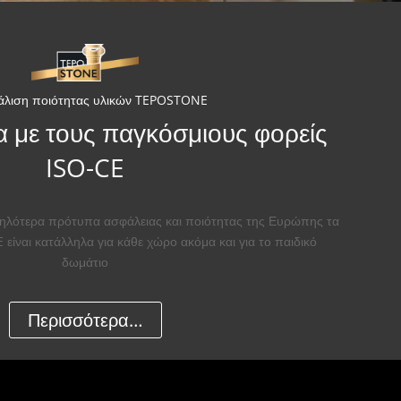
άλιση ποιότητας υλικών TEPOSTONE
α με τους παγκόσμιους φορείς
ISO-CE
ψηλότερα πρότυπα ασφάλειας και ποιότητας της Ευρώπης τα
ίναι κατάλληλα για κάθε χώρο ακόμα και για το παιδικό
δωμάτιο
Περισσότερα…