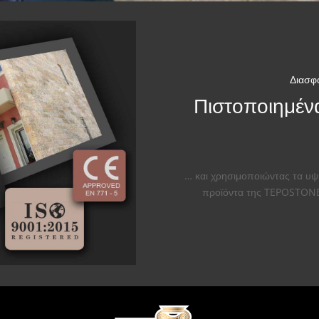
Διασφ
Πιστοποιημέν
… και χρησιμοποιώντας τα υ
προϊόντα της TEPOSTONE ε