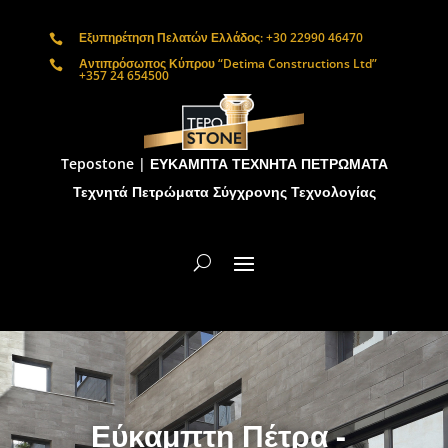
Εξυπηρέτηση Πελατών Ελλάδος: +30 22990 46470

Αντιπρόσωπος Κύπρου “Detima Constructions Ltd”

+357 24 654500
Tepostone | ΕΥΚΑΜΠΤΑ ΤΕΧΝΗΤΑ ΠΕΤΡΩΜΑΤΑ
Τεχνητά Πετρώματα Σύγχρονης Τεχνολογίας
Εύκαμπτη Πέτρα -