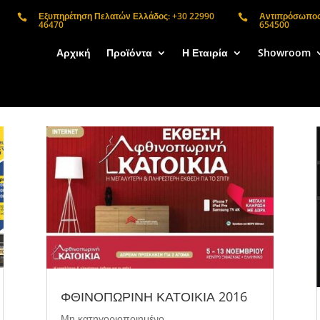
Εξυπηρέτηση Πελατών Ελλάδος: +30 22990
Αντιπρόσωπος 


46470
654500
Αρχική
Προϊόντα
Η Εταιρία
Showroom
ΦΘΙΝΟΠΩΡΙΝΗ ΚΑΤΟΙΚΙΑ 2016
Μη κατηγοριοποιημένο