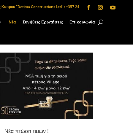
Κύπρου “Detima Constructions Ltd” : +357 24
Νέα
Συνήθεις Ερωτήσεις
Επικοινωνία
Νέα πτώση τιμών !